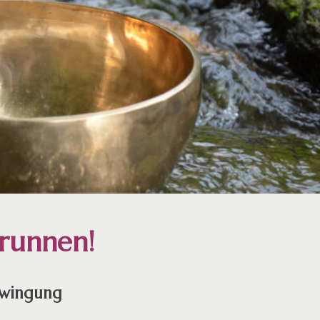
runnen!
hwingung